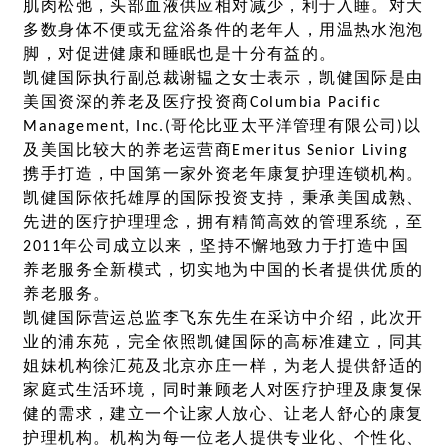
肌肉松弛，头部血液供应相对减少，利于入睡。对大
多数身体不便或无盆浴条件的老年人，用温热水泡泡
脚，对促进健康和睡眠也是十分有益的。
凯健国际执行副总裁谢韫之女士表示，凯健国际是由
美国资深的养老及医疗投资商Columbia Pacific
Management, Inc.(哥伦比亚太平洋管理有限公司)以
及美国比较大的养老运营商Emeritus Senior Living
携手打造，中国第一家外资老年康复护理连锁机构。
凯健国际依托雄厚的国际投资支持，秉承美国成熟、
先进的医疗护理理念，拥有精简高效的管理系统，至
2011年公司成立以来，坚持不懈地致力于打造中国
养老服务全新模式，切实地为中国的长者提供优质的
养老服务。
凯健国际营运总监李飞东先生在采访中介绍，此次开
业的浦东苑，完全依照凯健国际的高标准建立，同其
姐妹机构徐汇苑及北京亦庄一样，为老人提供舒适的
家庭式生活环境，同时兼顾老人对医疗护理及康复保
健的需求，建立一个让家人放心、让老人舒心的康复
护理机构。机构为每一位老人提供专业化、个性化、