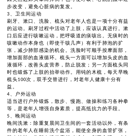
步改变，避免心脏病的复发。
3、卫生间运动
刷牙、漱口、洗脸、梳头对老年人也是一项十分有益
的运动。刷牙过程中活动了上肢，应该认真进行。漱
口后应进行咳嗽运动，把呼吸道的痰咳出。无痰时的
咳嗽动作本身也（即使干咳几声）有利于肺泡的扩
张，减少肺部感染的机会。洗脸时可顺手按摩面部，
增加面部的血液循环。梳头一方面可以增加头皮的血
液循环，改善头皮营养，防止脱发；另一方面梳头同
时也锻炼了上肢的抬举动作。用钝的木梳，每天早晚
梳头100次，双手交替进行，对老年人健康十分有
益。
4、户外运动
适当进行户外锻炼，散步、慢跑、做操和练习各种拳
等，是老年人增强自身素质，提高抵抗力的手段。
5、晚间运动
晚间洗漱：除重复晨间卫生间的一套活动以外，有条
件的老年人在睡前洗个盆浴，能使全身的血管扩张，