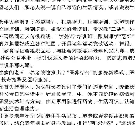
大脑，预防老年痴呆，这在子女们的家中可没有这么多的麻
望老人们，和老人说一说自己最近的生活情况，或者说说生
老年大学服务：琴类培训、棋类培训、牌类培训、泥塑制作
绘画培训、雕刻培训、摄影爱好者培训、专家教“二胡”、外
外请民间艺人传授刺绣、“学外语”培训班、跟厨师学“烹饪
的兴趣爱好成立各种社团，开展老年运动竞技活动、舞蹈、
、教育等社会组织互动，与社会对接各种老年风采大赛，成
身社会公益事业，提升快乐长者的社会影响力。 搭建志愿者
年俱乐部内涵。
性病的老人，养老院也推出了“医养结合”的服务新模式，医
、长寿指导及医疗服务。
设置失智专区，为失智长者设计了专门的游走空间，降低长
到长者日常生活中；针对长者早、中、晚不同阶段的病情制
康复技术结合方式，由专家团队进行药物、生活习惯、认知
者生活自理能力。
让更多老年友享受到养生生活品质，养老院会定期组织度假
陪同，结合老年朋友的身心发展，推行“南飞过冬”，“北漂