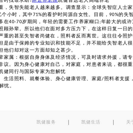
智时找谁求助?
附近养老院
凯健首选老人高端养老
重，失智失能老人越来越多。调查显示：全球失智症人士家
亿个小时，其中71%的看护时间源自女性。目前，90%的
在40-70岁期间，年轻的需要工作养家糊口;年龄大的或
照顾孙辈。所以他们在面对多方压力下，在这样日复一日的
严重的甚至失智者尚健在，照料者反而离世。这往往令照护
但是由于保姆的专业知识和技能不足，并不能给失智老人很
但他们却对这一方面却知之甚少。
辈家属：根据自身身体及经济情况，可及时请求外援，请专
非议。因为身心健康对自己，对家庭，对患者来说，都很重
凯健同行与国际专家为您解忧
、生活照料、就餐体验、身心健康管理、家庭/照料者支援
解忧。
凯健服务
凯健生活
关