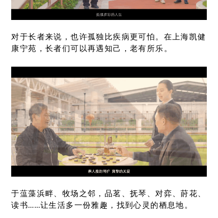
对于长者来说，也许孤独比疾病更可怕。在上海凯健
康宁苑，长者们可以再遇知己，老有所乐。
于蕰藻浜畔、牧场之邻，品茗、抚琴、对弈、莳花、
读书……让生活多一份雅趣，找到心灵的栖息地。