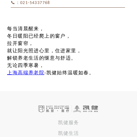
📞：021-54337768

每当清晨醒来，
冬日暖阳已经爬上的窗户，
拉开窗帘，
就让阳光照进心里，住进家里，
解锁养老生活的惬意与舒适。
无论四季寒暑，
上海高端养老院
-凯健始终温暖如春。
凯健服务
凯健生活