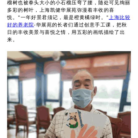
榴树也被拳头大小的小石榴压弯了腰，随处可见绚丽
多彩的树叶，上海凯健华展苑弥漫着丰收的喜
悦。“一年好景君须记，最是橙黄橘绿时。”
上海比较
好的养老院
-华展苑的长者们通过创意手工课，把秋
日的丰收美景与喜悦之情，用五彩的画纸描绘了出
来。