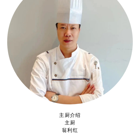
主厨介绍
主厨
翁利红