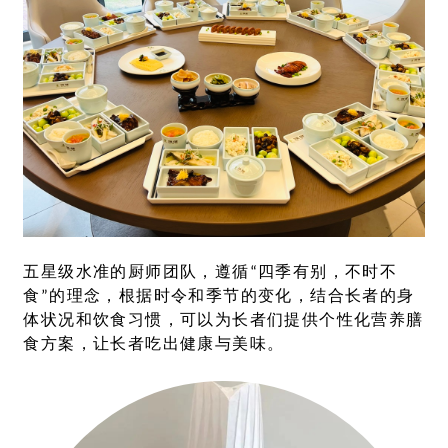
五星级水准的厨师团队，遵循“四季有别，不时不
食”的理念，根据时令和季节的变化，结合长者的身
体状况和饮食习惯，可以为长者们提供个性化营养膳
食方案，让长者吃出健康与美味。