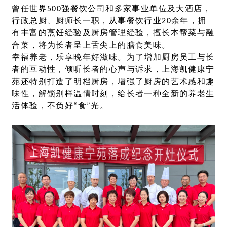
曾任世界500强餐饮公司和多家事业单位及大酒店，
行政总厨、厨师长一职，从事餐饮行业20余年，拥
有丰富的烹饪经验及厨房管理经验，擅长本帮菜与融
合菜，将为长者呈上舌尖上的膳食美味。
幸福养老，乐享晚年好滋味。为了增加厨房员工与长
者的互动性，倾听长者的心声与诉求，上海凯健康宁
苑还特别打造了明档厨房，增强了厨房的艺术感和趣
味性，解锁别样温情时刻，给长者一种全新的养老生
活体验，不负好“食”光。