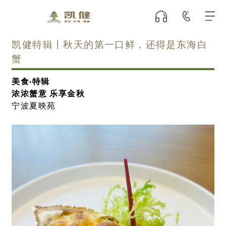
凯健特辑丨秋天的第一口鲜，还得是东海白
蟹
美食·特辑
浓浓蟹意 乐享金秋
宁波夏映苑