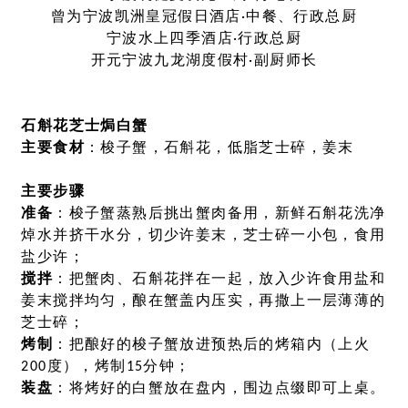
曾为宁波凯洲皇冠假日酒店·中餐、行政总厨
宁波水上四季酒店·行政总厨
开元宁波九龙湖度假村·副厨师长
石斛花芝士焗白蟹
主要食材
：梭子蟹，石斛花，低脂芝士碎，姜末
主要步骤
准备
：梭子蟹蒸熟后挑出蟹肉备用，新鲜石斛花洗净
焯水并挤干水分，切少许姜末，芝士碎一小包，食用
盐少许；
搅拌
：把蟹肉、石斛花拌在一起，放入少许食用盐和
姜末搅拌均匀，酿在蟹盖内压实，再撒上一层薄薄的
芝士碎；
烤制
：把酿好的梭子蟹放进预热后的烤箱内（上火
200度），烤制15分钟；
装盘
：将烤好的白蟹放在盘内，围边点缀即可上桌。