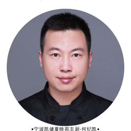
•宁波凯健夏映苑主厨-何纪凯•