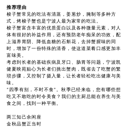
推荐理由
梭子蟹常见的吃法有清蒸，姜葱炒，腌制等多种方
式，烤梭子蟹也是宁波人最为家常的吃法。
梭子蟹富含丰富的优质蛋白以及各种微量元素，对人
体有很好的补益作用，还有预防老年痴呆的功效，配
上滋养胃阴、降低血糖的石斛花，去掉蟹腥味的同
时，增加了一份特殊的清香，使这道菜肴口感更加丰
富味美。
考虑到长者的基础疾病及牙口、肠胃等问题，宁波凯
健夏映苑贴心为长者们挑出蟹肉，既省去了吃蟹的繁
琐步骤，又控制了摄入量，让长者轻松吃出健康与美
味。
“四季有别，不时不食”。秋季已经来临，您有哪些想
吃又不敢吃的时令美食？我们的主厨总能在养生与美
食之间，找到一种平衡。
两三知己余闲座
金秋品蟹正当时