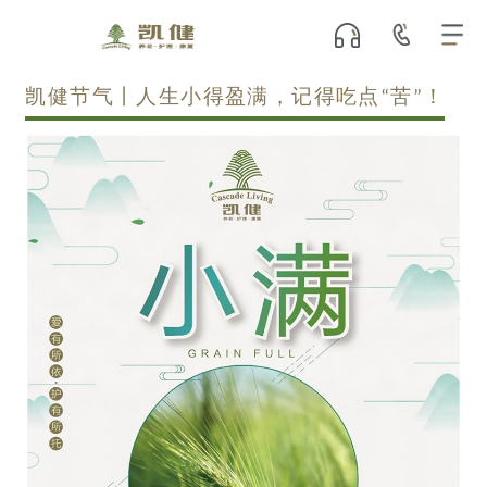
凯健节气丨人生小得盈满，记得吃点“苦”！