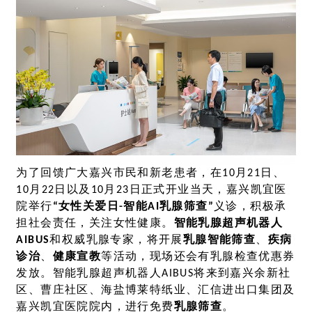
为了回馈广大嘉兴市民和新老患者，在10月21日、
10月22日以及10月23日正式开业当天，嘉兴凯宜医
院举行
“女性关爱日-智能AI乳腺筛查”
义诊，积极承
担社会责任，关注女性健康。
智能乳腺超声机器人
AIBUS
和权威乳腺专家，将开展
乳腺智能筛查
、
疾病
诊治
、
健康宣教
等活动，现场还会有乳腺检查优惠券
发放。智能乳腺超声机器人AIBUS将来到嘉兴余新社
区、曹庄社区、海盐博莱特纸业、汇信进出口集团及
嘉兴凯宜医院院内，进行免费
乳腺筛查
。