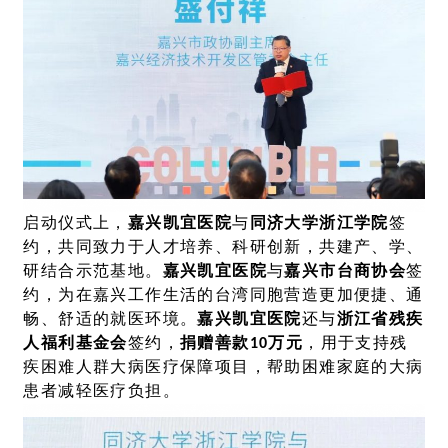
启动仪式上，
嘉兴凯宜医院
与
同济大学浙江学院
签
约，共同致力于人才培养、科研创新，共建产、学、
研结合示范基地。
嘉兴凯宜医院
与
嘉兴市台商协会
签
约，为在嘉兴工作生活的台湾同胞营造更加便捷、通
畅、舒适的就医环境。
嘉兴凯宜医院
还与
浙江省残疾
人福利基金会
签约，
捐赠善款10万元
，用于支持残
疾困难人群大病医疗保障项目，帮助困难家庭的大病
患者减轻医疗负担。