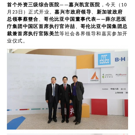
首个
外资三级综合医院
——
嘉兴凯宜医院
，今天（10
月23日）正式开业。
嘉兴市政府领导
、
新加坡政府
总领事
蔡簦合
、
哥伦比亚中国董事代表——薛尔思医
疗集团中国区首席执行官
许喆
、
哥伦比亚中国集团总
裁兼首席执行官
陈美兰
等社会各界领导和嘉宾参加开
业仪式。