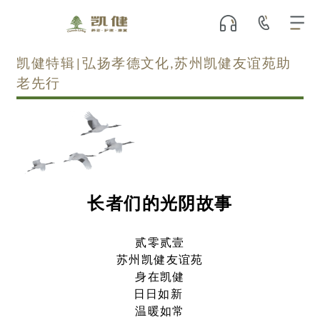
凯健特辑|弘扬孝德文化,苏州凯健友谊苑助
老先行
长者们的光阴故事
贰零贰壹
苏州凯健友谊苑
身在凯健
日日如新
温暖如常