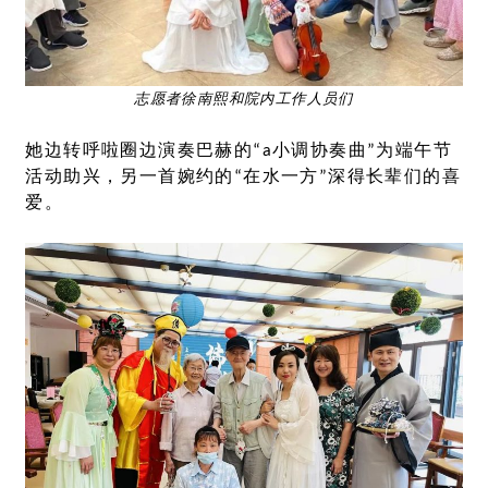
志愿者徐南熙和院内工作人员们
她边转呼啦圈边演奏巴赫的“a小调协奏曲”为端午节
活动助兴，另一首婉约的“在水一方”深得长辈们的喜
爱。