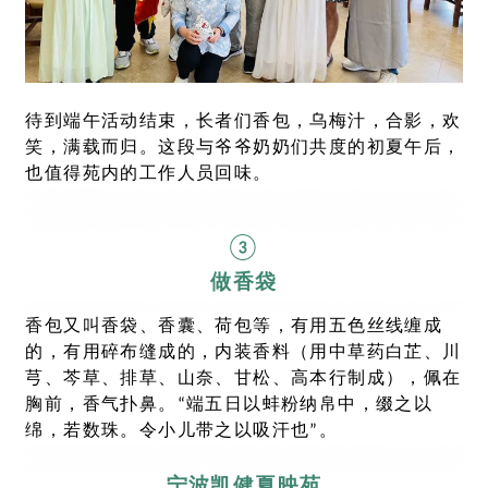
待到端午活动结束，长者们香包，乌梅汁，合影，欢
笑，满载而归。这段与爷爷奶奶们共度的初夏午后，
也值得苑内的工作人员回味。
③
做香袋
香包又叫香袋、香囊、荷包等，有用五色丝线缠成
的，有用碎布缝成的，内装香料（用中草药白芷、川
芎、芩草、排草、山奈、甘松、高本行制成），佩在
胸前，香气扑鼻。“端五日以蚌粉纳帛中，缀之以
绵，若数珠。令小儿带之以吸汗也”。
宁波凯健夏映苑