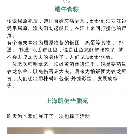
①
端午食粽
传说屈原死后，楚国百姓哀痛异常，纷纷到汨罗江边
凭吊屈原。渔夫们划起船只，在江上来回打捞他的尸
身。
有个渔夫拿出为屈原准备的饭团、鸡蛋等食物，”扑
通、 扑通”地丢进江里，说是让鱼龙虾蟹吃饱了, 就
不会去咬屈大夫的身体了，人们见后纷纷仿效。
一位老医师则拿来一坛雄黄酒倒进江里，说是要药晕
蛟龙水兽，以免伤害屈大夫。后来为怕饭团为蛟龙所
食，人们想出用楝树叶包饭,外缠彩丝，发展成粽
子。
上海凯健华鹏
苑
昨天为长辈们展开了一次包粽子活动