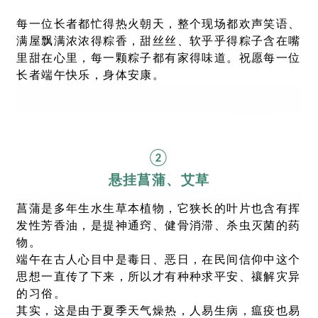
每一位长者都忙得热火朝天，整个现场都欢声笑语、
满屋飘满浓浓得粽香，甜丝丝、软乎乎得粽子含在嘴
里甜在心里，每一颗粽子都有家得味道。祝愿每一位
长者端午快乐，身体安康。
②
悬挂菖蒲、艾草
菖蒲是多年生水生草本植物，它狭长的叶片也含有挥
发性芳香油，是提神通窍、健骨消滞、杀虫灭菌的药
物。
端午在古人心目中是毒日、恶日，在民间信仰中这个
思想一直传了下来，所以才有种种求平安、禳解灾异
的习俗。
其实，这是由于夏季天气燥热，人易生病，瘟疫也易