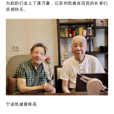
为奶奶们送上了康乃馨，让苏州凯健友谊苑的长者们
倍感快乐。
宁波凯健夏映苑