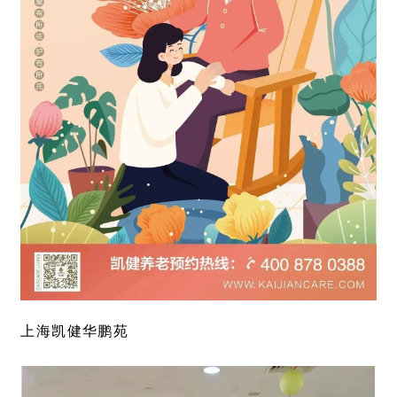
上海凯健华鹏苑