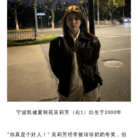
宁波凯健夏映苑吴莉芳（右1）出生于2000年
“你真是个好人！” 吴莉芳经常被珍珍奶奶夸奖，但