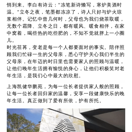
悄到来。李白有诗云：“冻笔新诗懒写，寒炉美酒时
温。”立冬之夜，笔墨都冻凉了，诗人只好与炉火琼
浆相伴。记忆中曾几何时，父母也为我们烧茶取暖，
无数个霜降、立冬之日，都有暖风、暖食相伴，在家
中窝着，喝些热的吃些肥的，不知不觉就胖上一小圈
儿。
时光荏苒，变老是每一个人都要面对的事实。陪伴照
顾我们忙碌一生的父母亲，悉心守护关心我们半生的
父母亲，在年迈的时日里也需要家人的照顾与温暖，
让他们晚年生活拥有愉悦的身心，让他们积极笑对老
年生活，是我们心中最大的欣慰。
上海凯健华鹏苑，为每一位长者提供家人般的照顾，
让每一位长者回归家的温馨，安享一段健康快乐的晚
年生活。真正做到了爱有所依，护有所托。